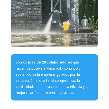
Somos
más de 20 colaboradores
que
hacemos posible el desarrollo continuo y
sostenido de la empresa, guiados por: la
satisfacción al cliente, el compromiso, la
cordialidad, la mejora continua, la eficacia y la
mejor relación entre precio y calidad.